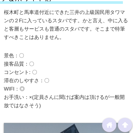
桜木町と馬車道付近にできた三井の上級国民用タワマ
ンの２Fに入っているスタバです。かと言え、中に入る
と客層もサービスも普通のスタバです。そこまで特筆
すべきことはありません。
景色：〇
接客品質：〇
コンセント: 〇
滞在のしやすさ：〇
WIFI：◎
お手洗い：×(定員さんに聞けば案内は頂けるが一般開
放ではなさそう)
home
arrowup