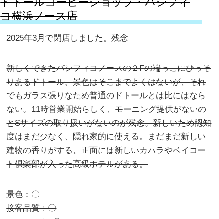
ドトールコーヒーショップ・パシフィ
コ横浜ノース店
2025年3月で閉店しました。残念
新しくできたパシフィコノースの２Fの端っこにひっそ
りあるドトール。景色はそこまでよくはないが、それ
でもガラス張りなため普通のドトールとは比にはなら
ない。11時営業開始らしく、モーニング提供がないの
とSサイズの取り扱いがないのが残念。新しいため認知
度はまだ少なく、隠れ家的に使える。まだまだ新しい
建物の香りがする。正面には新しいカハラやベイコー
ト倶楽部が入った高級ホテルがある。
景色：〇
接客品質：〇