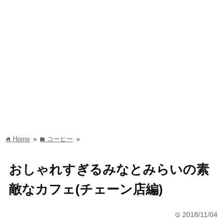
Home
»
コーヒー
»
home
folder
おしゃれすぎるみなとみらいの素
敵なカフェ(チェーン店編)
2018/11/04
time