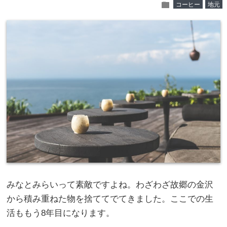
folder
コーヒー
地元
みなとみらいって素敵ですよね。わざわざ故郷の金沢
から積み重ねた物を捨ててでてきました。ここでの生
活ももう8年目になります。