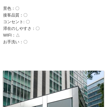
景色：〇
接客品質：〇
コンセント: 〇
滞在のしやすさ：〇
WIFI：△
お手洗い：〇