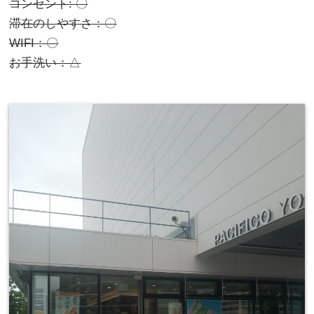
コンセント: 〇
滞在のしやすさ：〇
WIFI：〇
お手洗い：△