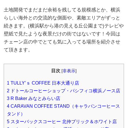
土地開発でまだまだ余裕を残してる規模感とか、横浜
らしい海外との交流的な側面や、素敵エリアがずっと
続きます。(横浜駅から港の見える丘公園まで)テレビや
壁紙で見たような夜景だけの街ではないです！今回は
チェーン店の中でとても気に入ってる場所を紹介させ
て頂きます。
目次
[
非表示
]
1
TULLY’ｓ COFFEE 日本大通り店
2
ドトールコーヒーショップ・パシフィコ横浜ノース店
3
R Baker みなとみらい店
4
CARAVAN COFFEE STAND（キャラバンコーヒース
タンド）
5
スターバックスコーヒー 北仲ブリック＆ホワイト店