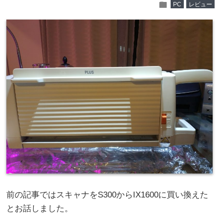
folder
PC
レビュー
前の記事ではスキャナをS300からIX1600に買い換えた
とお話しました。