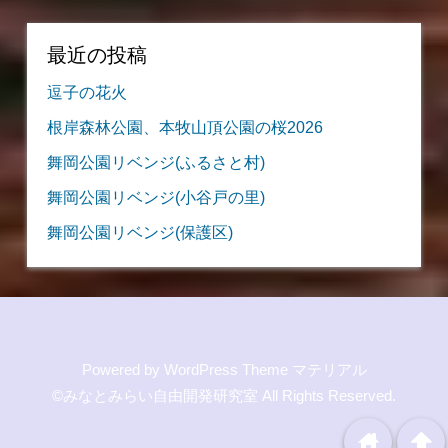
最近の投稿
逗子の花火
根岸森林公園、本牧山頂公園の桜2026
舞岡公園リベンジ(ふるさと村)
舞岡公園リベンジ(小谷戸の里)
舞岡公園リベンジ(保護区)
Powered by
WordPress Theme マテリアル
©みなとみらい自由開発研究室
All Rights Reserved.
home
arrowup