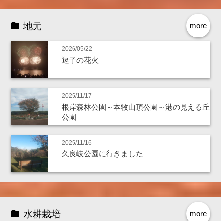
地元
more
2026/05/22
逗子の花火
2025/11/17
根岸森林公園～本牧山頂公園～港の見える丘
公園
2025/11/16
久良岐公園に行きました
水耕栽培
more