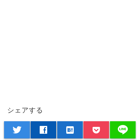
シェアする
line
twitter
facebook
hatenabookmark