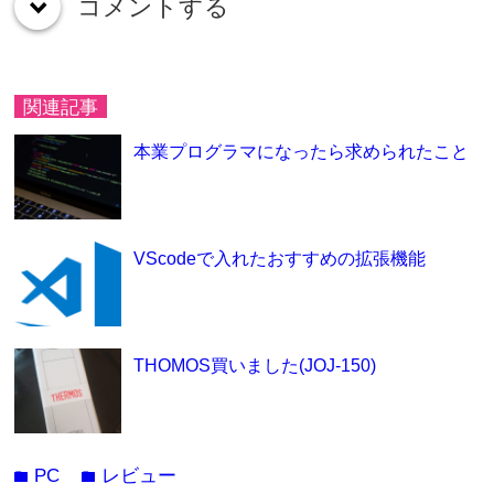
コメントする
down
関連記事
本業プログラマになったら求められたこと
VScodeで入れたおすすめの拡張機能
THOMOS買いました(JOJ-150)
PC
レビュー
folder
folder