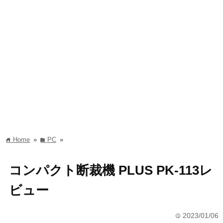
Home
»
PC
»
home
folder
コンパクト断裁機 PLUS PK-113レ
ビュー
2023/01/06
time