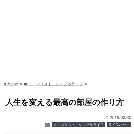
Home
»
ミニマリスト、シンプルライフ
»
home
folder
人生を変える最高の部屋の作り方
2019/03/30
time
folder
ミニマリスト、シンプルライフ
ライフハック