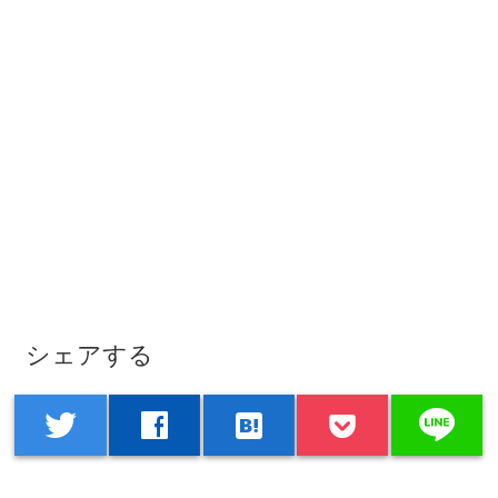
シェアする
line
twitter
facebook
hatenabookmark