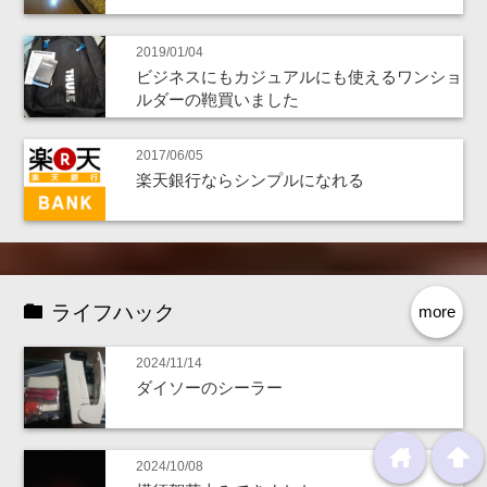
2019/01/04
ビジネスにもカジュアルにも使えるワンショ
ルダーの鞄買いました
2017/06/05
楽天銀行ならシンプルになれる
ライフハック
more
2024/11/14
ダイソーのシーラー
home
arrowup
2024/10/08