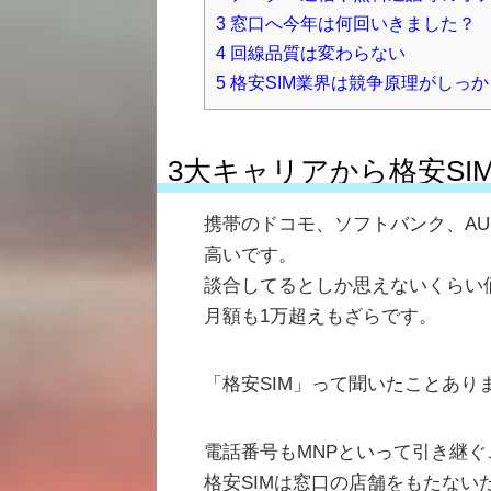
3
窓口へ今年は何回いきました？
4
回線品質は変わらない
5
格安SIM業界は競争原理がしっ
3大キャリアから格安S
携帯のドコモ、ソフトバンク、A
高いです。
談合してるとしか思えないくらい
月額も1万超えもざらです。
「格安SIM」って聞いたことあり
電話番号もMNPといって引き継
格安SIMは窓口の店舗をもたない