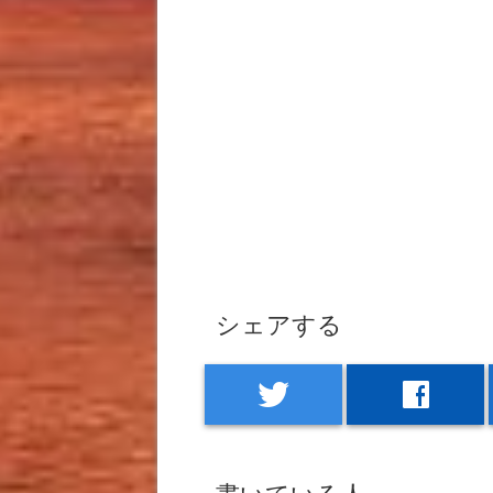
シェアする
twitter
facebook