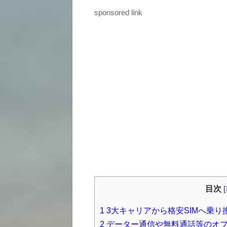
sponsored link
目次
[
1
3大キャリアから格安SIMへ乗り
2
データー通信や無料通話等のオプ