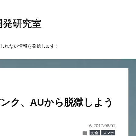
開発研究室
しれない情報を発信します！
ンク、AUから脱獄しよう
2017/06/01
time
folder
お金
スマホ