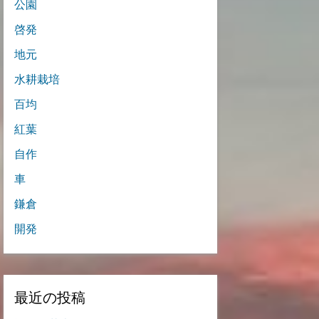
公園
啓発
地元
水耕栽培
百均
紅葉
自作
車
鎌倉
開発
最近の投稿