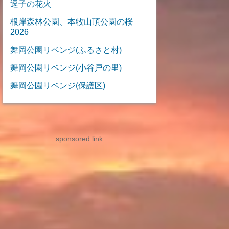
逗子の花火
根岸森林公園、本牧山頂公園の桜
2026
舞岡公園リベンジ(ふるさと村)
舞岡公園リベンジ(小谷戸の里)
舞岡公園リベンジ(保護区)
sponsored link