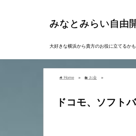
みなとみらい自由
大好きな横浜から貴方のお役に立てるかも
Home
»
お金
»
home
folder
ドコモ、ソフトバ