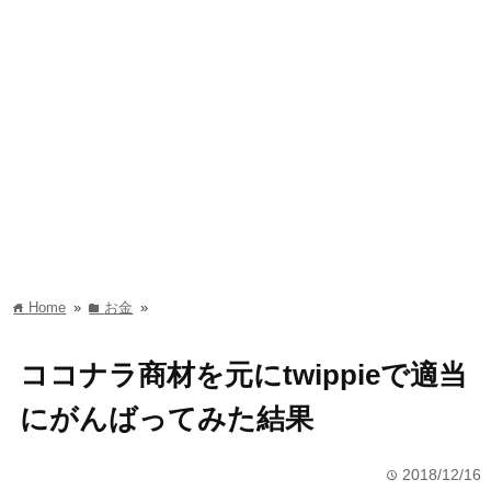
Home
»
お金
»
home
folder
ココナラ商材を元にtwippieで適当
にがんばってみた結果
2018/12/16
time