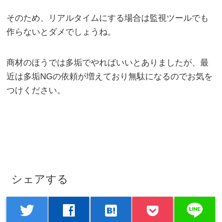
そのため、リアルタイムにする場合は監視ツールでも
作らないとダメでしょうね。
商材のほうでは多垢でやればいいとありましたが、最
近は多垢NGの依頼が増えており無駄になるのでお気を
つけください。
シェアする
line
twitter
facebook
hatenabookmark