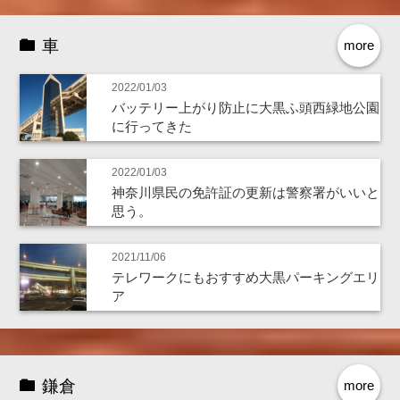
車
more
2022/01/03
バッテリー上がり防止に大黒ふ頭西緑地公園
に行ってきた
2022/01/03
神奈川県民の免許証の更新は警察署がいいと
思う。
2021/11/06
テレワークにもおすすめ大黒パーキングエリ
ア
鎌倉
more