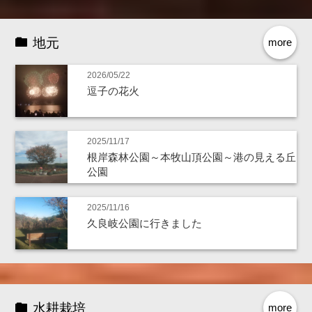
地元
more
2026/05/22
逗子の花火
2025/11/17
根岸森林公園～本牧山頂公園～港の見える丘
公園
2025/11/16
久良岐公園に行きました
水耕栽培
more