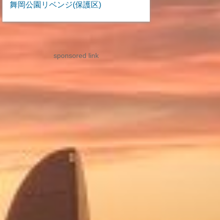
舞岡公園リベンジ(保護区)
sponsored link