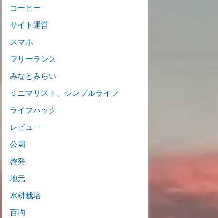
コーヒー
サイト運営
スマホ
フリーランス
みなとみらい
ミニマリスト、シンプルライフ
ライフハック
レビュー
公園
啓発
地元
水耕栽培
百均