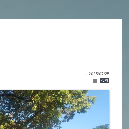
2025/07/25
time
folder
公園