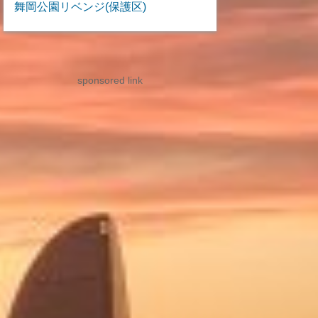
舞岡公園リベンジ(保護区)
sponsored link