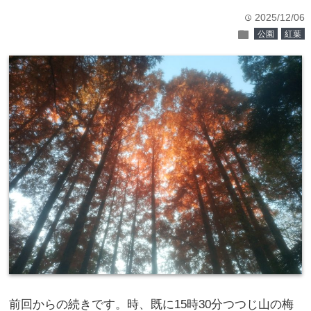
2025/12/06
time
folder
公園
紅葉
前回からの続きです。時、既に15時30分つつじ山の梅