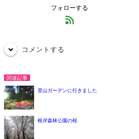
フォローする
feed
コメントする
down
関連記事
里山ガーデンに行きました
根岸森林公園の桜