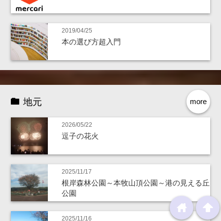
2019/04/25
本の選び方超入門
地元
more
2026/05/22
逗子の花火
2025/11/17
根岸森林公園～本牧山頂公園～港の見える丘
公園
home
arrowup
2025/11/16