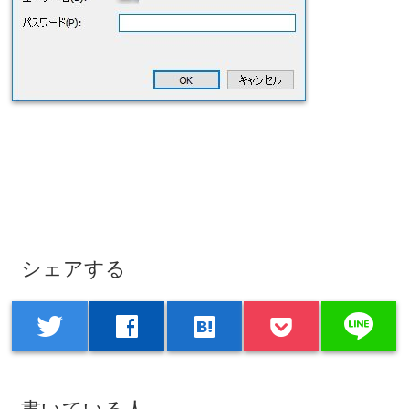
シェアする
line
twitter
facebook
hatenabookmark