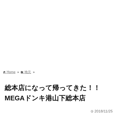
Home
»
地元
»
home
folder
総本店になって帰ってきた！！
MEGAドンキ港山下総本店
2018/11/25
time