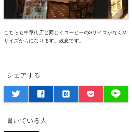
こちらも中華街店と同じくコーヒーのSサイズがなくM
サイズからになります。残念です。
シェアする
line
twitter
facebook
hatenabookmark
書いている人