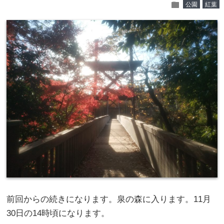
folder
公園
紅葉
前回からの続きになります。泉の森に入ります。11月
30日の14時頃になります。