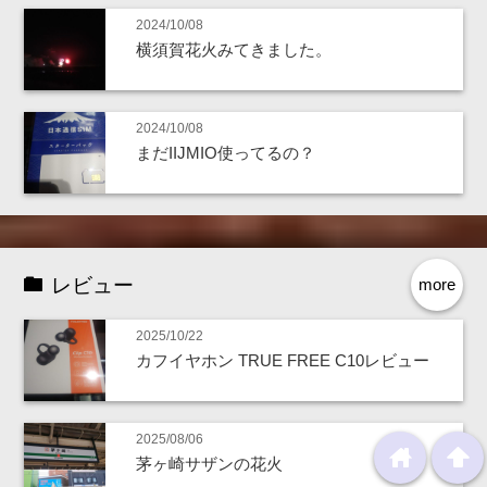
2024/10/08
横須賀花火みてきました。
2024/10/08
まだIIJMIO使ってるの？
レビュー
more
2025/10/22
カフイヤホン TRUE FREE C10レビュー
2025/08/06
home
arrowup
茅ヶ崎サザンの花火