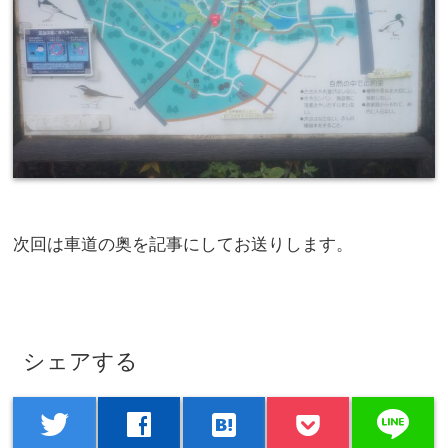
次回は車道の奥を記事にしてお送りします。
シェアする
line
twitter
facebook
hatenabookmark