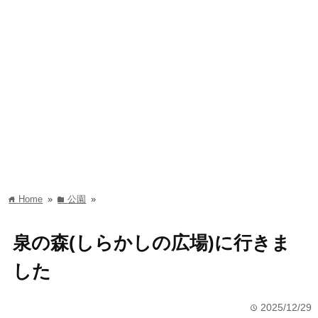
Home
»
公園
»
home
folder
泉の森(しらかしの広場)に行きま
した
2025/12/29
time