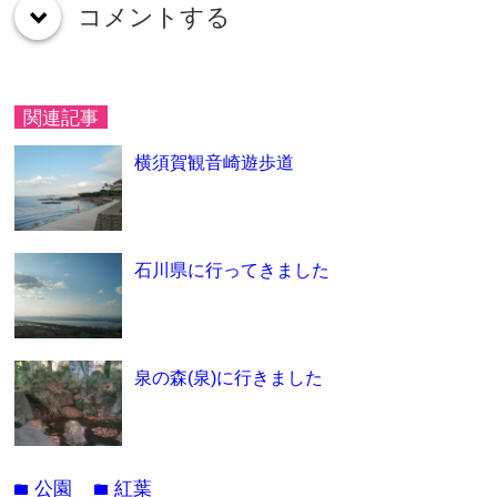
コメントする
down
関連記事
横須賀観音崎遊歩道
石川県に行ってきました
泉の森(泉)に行きました
公園
紅葉
folder
folder