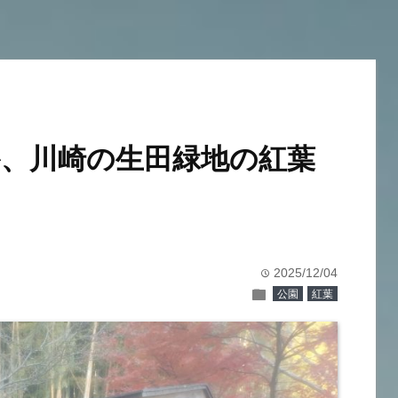
、川崎の生田緑地の紅葉
2025/12/04
time
folder
公園
紅葉