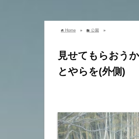
Home
»
公園
»
home
folder
見せてもらおうか
とやらを(外側)