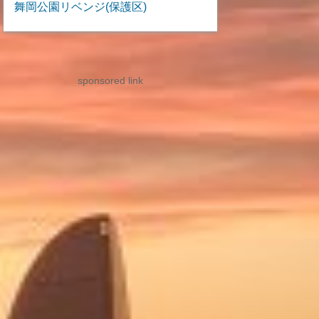
舞岡公園リベンジ(保護区)
sponsored link