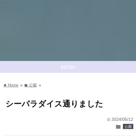
MENU
Home
»
公園
»
home
folder
シーパラダイス通りました
2024/05/12
time
folder
公園