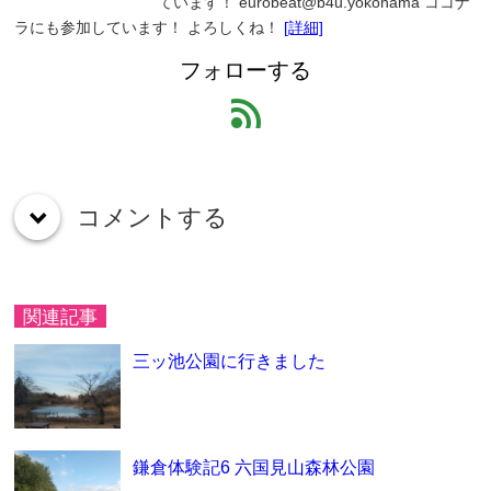
ています！ eurobeat@b4u.yokohama ココナ
ラにも参加しています！ よろしくね！
[詳細]
フォローする
feed
コメントする
down
関連記事
三ッ池公園に行きました
鎌倉体験記6 六国見山森林公園