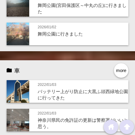
舞岡公園(宮田保護区～中丸の丘)に行きまし
た
2026/01/02
舞岡公園に行きました
車
more
2022/01/03
バッテリー上がり防止に大黒ふ頭西緑地公園
に行ってきた
2022/01/03
神奈川県民の免許証の更新は警察署がいいと
home
arrowup
思う。