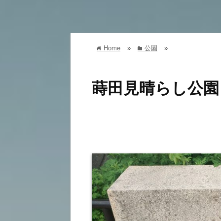
Home
»
公園
»
home
folder
蒔田見晴らし公園