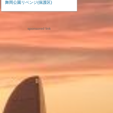
舞岡公園リベンジ(保護区)
sponsored link