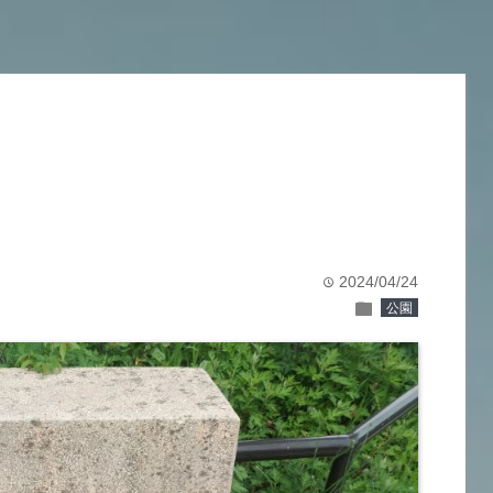
2024/04/24
time
folder
公園