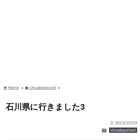
Home
»
Uncategorized
»
home
folder
石川県に行きました3
2023/10/29
time
folder
Uncategorized