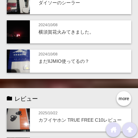
ダイソーのシーラー
2024/10/08
横須賀花火みてきました。
2024/10/08
まだIIJMIO使ってるの？
レビュー
more
2025/10/22
カフイヤホン TRUE FREE C10レビュー
home
arrowup