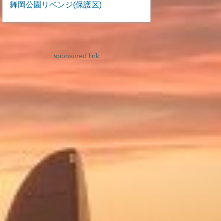
舞岡公園リベンジ(保護区)
sponsored link