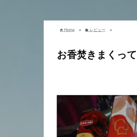
Home
»
レビュー
»
home
folder
お香焚きまくっ