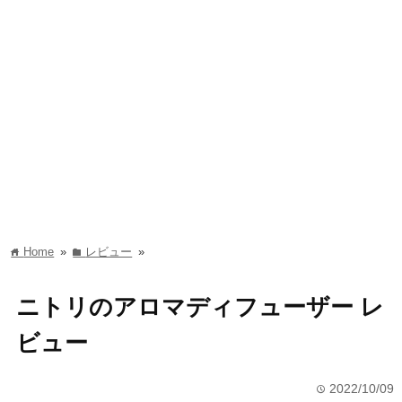
Home
»
レビュー
»
home
folder
ニトリのアロマディフューザー レ
ビュー
2022/10/09
time