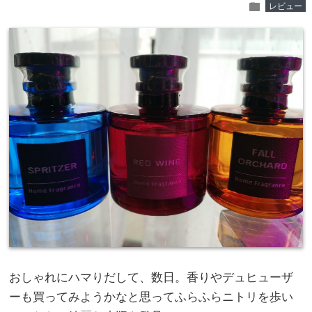
folder
レビュー
おしゃれにハマりだして、数日。香りやデュヒューザ
ーも買ってみようかなと思ってふらふらニトリを歩い