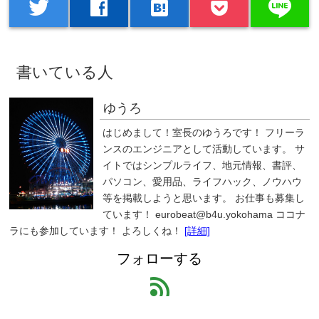
line
twitter
facebook
hatenabookmark
書いている人
ゆうろ
はじめまして！室長のゆうろです！ フリーラ
ンスのエンジニアとして活動しています。 サ
イトではシンプルライフ、地元情報、書評、
パソコン、愛用品、ライフハック、ノウハウ
等を掲載しようと思います。 お仕事も募集し
ています！ eurobeat@b4u.yokohama ココナ
ラにも参加しています！ よろしくね！
[詳細]
フォローする
feed