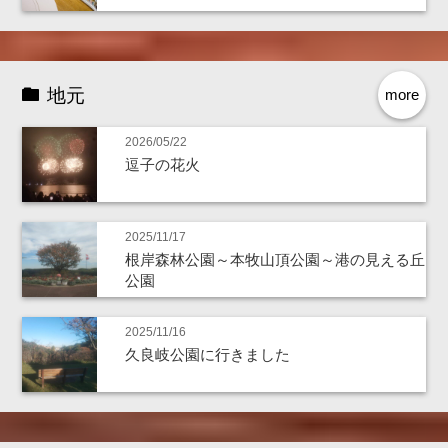
地元
more
2026/05/22
逗子の花火
2025/11/17
根岸森林公園～本牧山頂公園～港の見える丘
公園
2025/11/16
久良岐公園に行きました