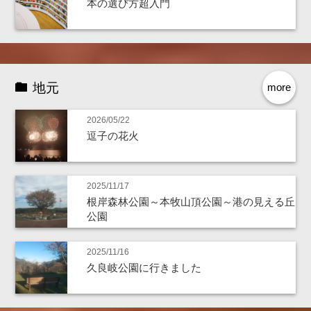
本の選び方超入門
地元
more
2026/05/22
逗子の花火
2025/11/17
根岸森林公園～本牧山頂公園～港の見える丘
公園
2025/11/16
久良岐公園に行きました