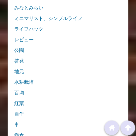
みなとみらい
ミニマリスト、シンプルライフ
ライフハック
レビュー
公園
啓発
地元
水耕栽培
百均
紅葉
自作
車
home
arrowup
鎌倉