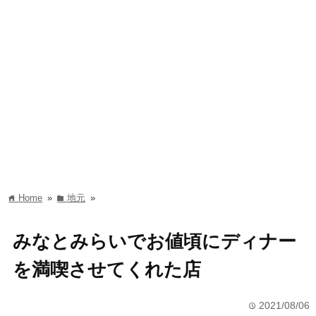
Home
»
地元
»
home
folder
みなとみらいでお値頃にディナー
を満喫させてくれた店
2021/08/06
time