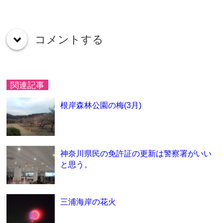
コメントする
down
関連記事
根岸森林公園の梅(3月)
神奈川県民の免許証の更新は警察署がいい
と思う。
三浦海岸の花火