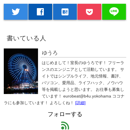
line
twitter
facebook
hatenabookmark
書いている人
ゆうろ
はじめまして！室長のゆうろです！ フリーラ
ンスのエンジニアとして活動しています。 サ
イトではシンプルライフ、地元情報、書評、
パソコン、愛用品、ライフハック、ノウハウ
等を掲載しようと思います。 お仕事も募集し
ています！ eurobeat@b4u.yokohama ココナ
ラにも参加しています！ よろしくね！
[詳細]
フォローする
feed