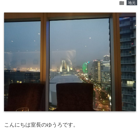
folder
地元
こんにちは室長のゆうろです。