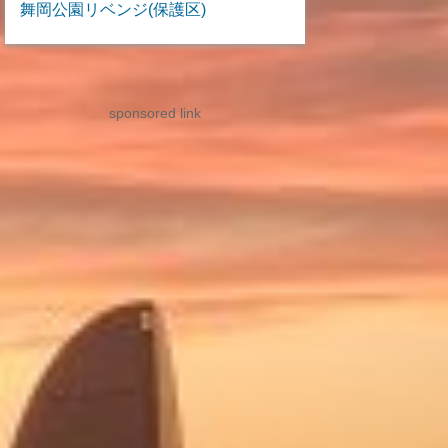
舞岡公園リベンジ(保護区)
sponsored link