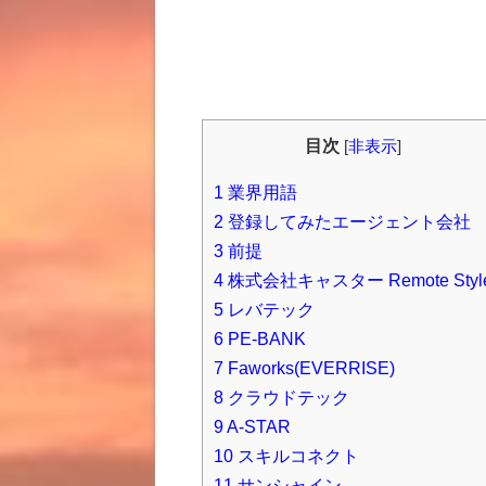
目次
[
非表示
]
1
業界用語
2
登録してみたエージェント会社
3
前提
4
株式会社キャスター Remote Styl
5
レバテック
6
PE-BANK
7
Faworks(EVERRISE)
8
クラウドテック
9
A-STAR
10
スキルコネクト
11
サンシャイン