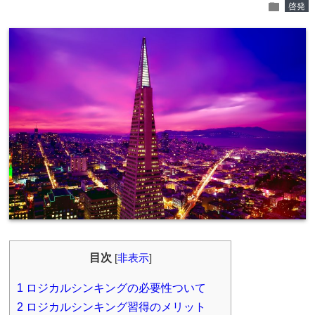
folder
啓発
目次
[
非表示
]
1
ロジカルシンキングの必要性ついて
2
ロジカルシンキング習得のメリット