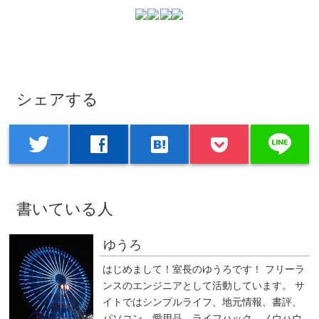
シェアする
line
twitter
facebook
hatenabookmark
書いている人
ゆうろ
はじめまして！室長のゆうろです！ フリーラ
ンスのエンジニアとして活動しています。 サ
イトではシンプルライフ、地元情報、書評、
パソコン、愛用品、ライフハック、ノウハウ