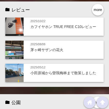
レビュー
more
2025/10/22
カフイヤホン TRUE FREE C10レビュー
2025/08/06
茅ヶ崎サザンの花火
2025/05/12
小田原城から曽我梅林まで散策しました
home
arrowup
公園
more