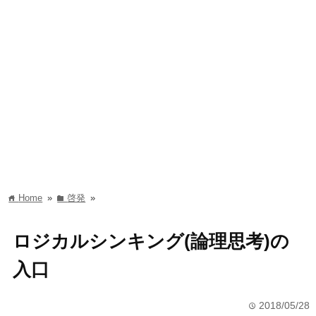
Home
»
啓発
»
home
folder
ロジカルシンキング(論理思考)の
入口
2018/05/28
time