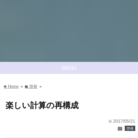
MENU
Home
»
啓発
»
home
folder
楽しい計算の再構成
2017/05/21
time
folder
啓発