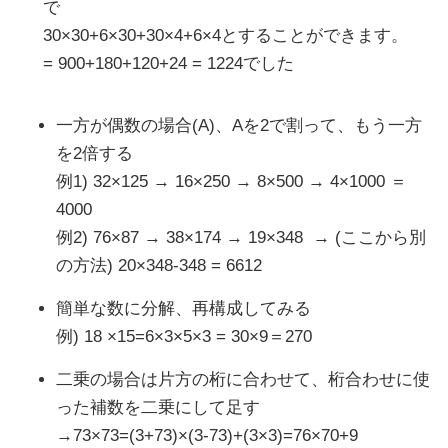
で
30×30+6×30+30×4+6×4とすることができます。
= 900+180+120+24 = 1224でした
一方が偶数の場合(A)、Aを2で割って、もう一方
を2倍する
例1) 32×125 → 16×250 → 8×500 → 4×1000 ＝
4000
例2) 76×87 → 38×174 → 19×348 → (ここから別
の方法) 20×348-348 = 6612
簡単な数に分解、再構成してみる
例) 18 ×15=6×3×5×3 = 30×9＝270
二乗の場合は片方の桁に合わせて、桁合わせに使
った補数を二乗にして足す
→73×73=(3+73)×(3-73)+(3×3)=76×70+9