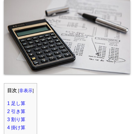
目次
[
非表示
]
1
足し算
2
引き算
3
割り算
4
掛け算