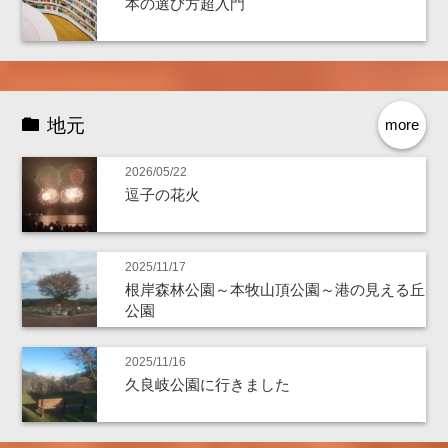
本の選び方超入門
地元
more
2026/05/22
逗子の花火
2025/11/17
根岸森林公園～本牧山頂公園～港の見える丘
公園
2025/11/16
久良岐公園に行きました