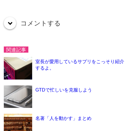
コメントする
down
関連記事
室長が愛用しているサプリをこっそり紹介
するよ。
GTDで忙しいを克服しよう
名著「人を動かす」まとめ