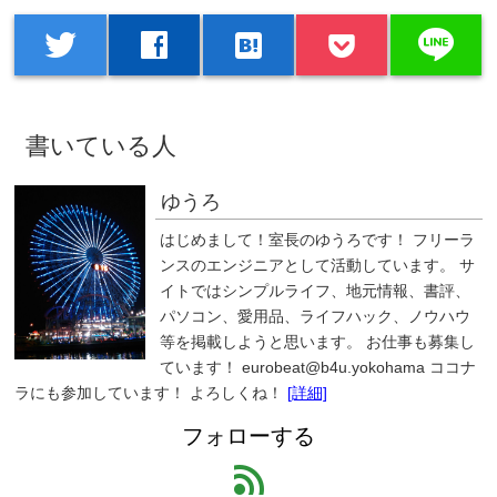
line
twitter
facebook
hatenabookmark
書いている人
ゆうろ
はじめまして！室長のゆうろです！ フリーラ
ンスのエンジニアとして活動しています。 サ
イトではシンプルライフ、地元情報、書評、
パソコン、愛用品、ライフハック、ノウハウ
等を掲載しようと思います。 お仕事も募集し
ています！ eurobeat@b4u.yokohama ココナ
ラにも参加しています！ よろしくね！
[詳細]
フォローする
feed